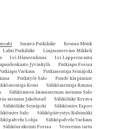
utoabi
Imatra Putkiliike
Kruusa Müük
Lahti Putkiliike
Linjasaneeraus Mikkeli
a
Lvi Hämeenlinna
Lvi Lappeenranta
puidenkaato Jyväskylä
Putkiapu Forssa
Putkiapu Varkaus
Putkiasentaja Seinäjoki
inna
Putkityöt Salo
Puude kärpimine
ähköasentaja Kemi
Sähköasentaja Rauma
a
Sähköauton latausaseman asennus Salo
rin asennus Jakobstad
Sähköliike Kerava
Sähköliike Seinäjoki
Sähkömies Espoo
ähkömies Salo
Sähköpäivystys Riihimäki
ähköpalvelu Lohja
Sähköpalvelu Varkaus
Sähköurakointi Forssa
Veoteenus tartu