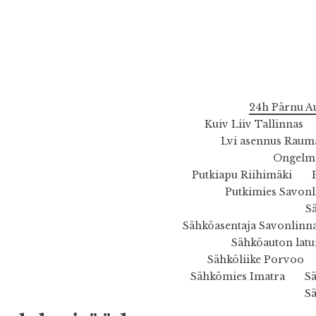
24h Pärnu A
Kuiv Liiv Tallinnas
Lvi asennus Raum
Ongelma
Putkiapu Riihimäki
Putkimies Savonl
S
Sähköasentaja Savonlinn
Sähköauton latu
Sähköliike Porvoo
Sähkömies Imatra
S
S