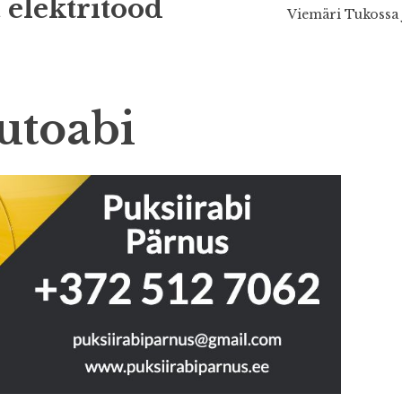
 elektritööd
Viemäri Tukossa 
utoabi