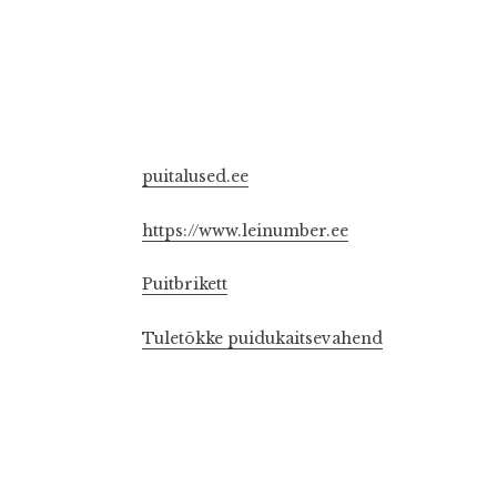
puitalused.ee
https://www.leinumber.ee
Puitbrikett
Tuletõkke puidukaitsevahend