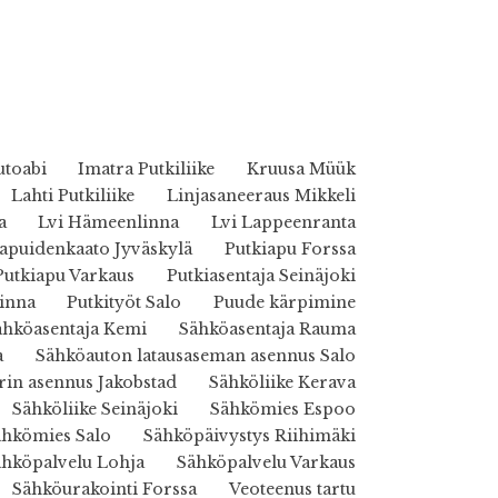
utoabi
Imatra Putkiliike
Kruusa Müük
Lahti Putkiliike
Linjasaneeraus Mikkeli
a
Lvi Hämeenlinna
Lvi Lappeenranta
puidenkaato Jyväskylä
Putkiapu Forssa
Putkiapu Varkaus
Putkiasentaja Seinäjoki
inna
Putkityöt Salo
Puude kärpimine
ähköasentaja Kemi
Sähköasentaja Rauma
a
Sähköauton latausaseman asennus Salo
rin asennus Jakobstad
Sähköliike Kerava
Sähköliike Seinäjoki
Sähkömies Espoo
ähkömies Salo
Sähköpäivystys Riihimäki
ähköpalvelu Lohja
Sähköpalvelu Varkaus
Sähköurakointi Forssa
Veoteenus tartu