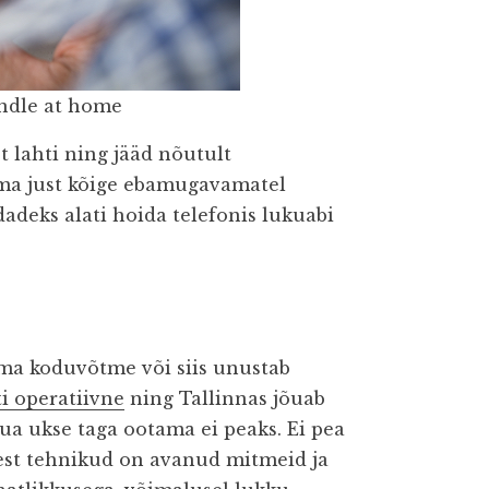
andle at home
st lahti ning jääd nõutult
uma just kõige ebamugavamatel
dadeks alati hoida telefonis lukuabi
oma koduvõtme või siis unustab
i operatiivne
ning Tallinnas jõuab
aua ukse taga ootama ei peaks. Ei pea
sest tehnikud on avanud mitmeid ja