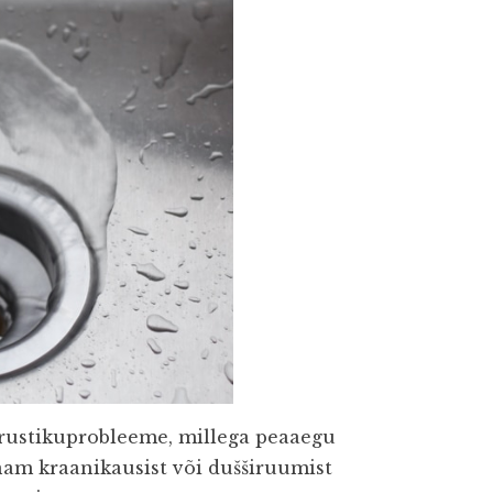
rustikuprobleeme, millega peaaegu
nam kraanikausist või dušširuumist