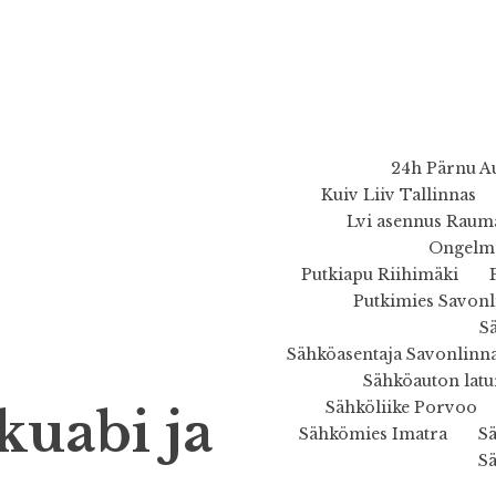
24h Pärnu A
Kuiv Liiv Tallinnas
Lvi asennus Raum
Ongelma
Putkiapu Riihimäki
Putkimies Savonl
S
Sähköasentaja Savonlinn
Sähköauton latu
Sähköliike Porvoo
kuabi ja
Sähkömies Imatra
S
S