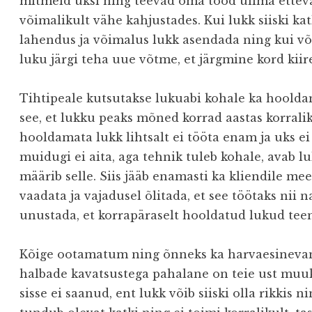
mitmeid uksi ning teevad oma tööd ülima ettev
võimalikult vähe kahjustades. Kui lukk siiski ka
lahendus ja võimalus lukk asendada ning kui võt
luku järgi teha uue võtme, et järgmine kord kiir
Tihtipeale kutsutakse lukuabi kohale ka hoolda
see, et lukku peaks mõned korrad aastas korralik
hooldamata lukk lihtsalt ei tööta enam ja uks e
muidugi ei aita, aga tehnik tuleb kohale, avab l
määrib selle. Siis jääb enamasti ka kliendile mee
vaadata ja vajadusel õlitada, et see töötaks nii 
unustada, et korrapäraselt hooldatud lukud tee
Kõige ootamatum ning õnneks ka harvaesineva
halbade kavatsustega pahalane on teie ust muuk
sisse ei saanud, ent lukk võib siiski olla rikkis 