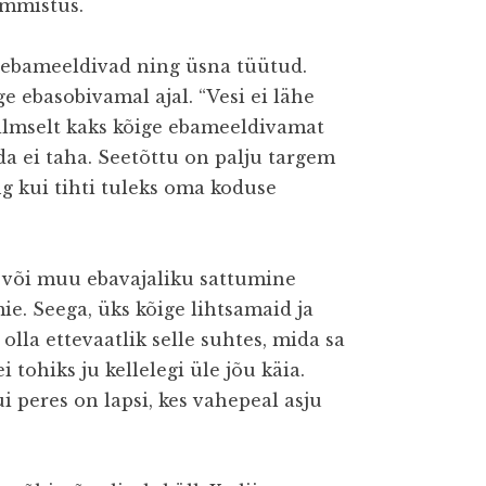
 ummistus.
ebameeldivad ning üsna tüütud.
e ebasobivamal ajal. “Vesi ei lähe
 ilmselt kaks kõige ebameeldivamat
 ei taha. Seetõttu on palju targem
ng kui tihti tuleks oma koduse
 või muu ebavajaliku sattumine
e. Seega, üks kõige lihtsamaid ja
olla ettevaatlik selle suhtes, mida sa
ei tohiks ju kellelegi üle jõu käia.
 peres on lapsi, kes vahepeal asju