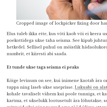
Cropped image of lockpicker fixing door h
Elus tuleb ikka ette, kus võti kaob või ei keera u
poekottidega ukse taha seisma. See kipub juht
hetkedel. Sellisel puhul on mõistlik hädaolukor
numbrit, et kiiresti abi saada.
Et tunde ukse taga seisma ei peaks
Kõige levinum on see, kui inimene kaotab ära 
tuppa ning laseb ukse sneprisse.
Lukuabi on alat
kohale tavaliselt vähem kui poole tunniga, et k
kartma, et ukselukk lootusetult ära lõhutakse, 