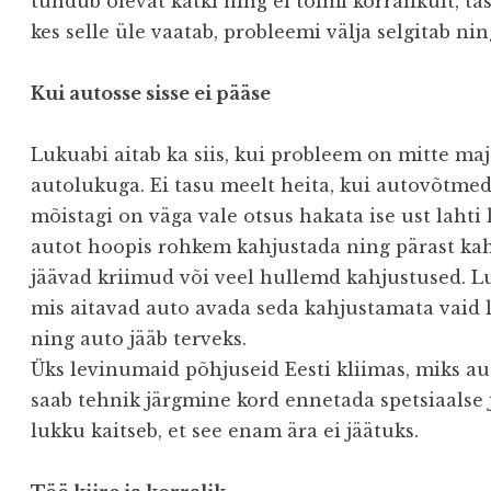
tundub olevat katki ning ei toimi korralikult, t
kes selle üle vaatab, probleemi välja selgitab n
Kui autosse sisse ei pääse
Lukuabi aitab ka siis, kui probleem on mitte maja
autolukuga. Ei tasu meelt heita, kui autovõtme
mõistagi on väga vale otsus hakata ise ust lahti
autot hoopis rohkem kahjustada ning pärast kah
jäävad kriimud või veel hullemd kahjustused. Lu
mis aitavad auto avada seda kahjustamata vaid l
ning auto jääb terveks.
Üks levinumaid põhjuseid Eesti kliimas, miks au
saab tehnik järgmine kord ennetada spetsiaalse 
lukku kaitseb, et see enam ära ei jäätuks.