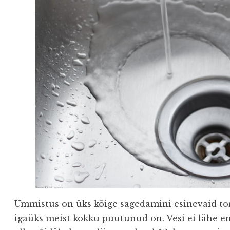
Ummistus on üks kõige sagedamini esinevaid to
igaüks meist kokku puutunud on. Vesi ei lähe e