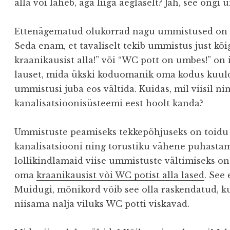
alla või läheb, aga liiga aeglaselt? Jah, see ongi
Ettenägematud olukorrad nagu ummistused on 
Seda enam, et tavaliselt tekib ummistus just kõig
kraanikausist alla!” või “WC pott on umbes!” on
lauset, mida ükski koduomanik oma kodus kuulda
ummistusi juba eos vältida. Kuidas, mil viisil ni
kanalisatsioonisüsteemi eest hoolt kanda?
Ummistuste peamiseks tekkepõhjuseks on toidu
kanalisatsiooni ning torustiku vähene puhastami
lollikindlamaid viise ummistuste vältimiseks on 
oma
kraanikausist või WC potist alla lased
. See 
Muidugi, mõnikord võib see olla raskendatud, kui
niisama nalja viluks WC potti viskavad.