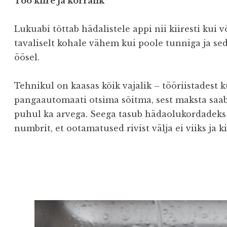
Töö kiire ja korralik
Lukuabi tõttab hädalistele appi nii kiiresti kui 
tavaliselt kohale vähem kui poole tunniga ja sed
öösel.
Tehnikul on kaasas kõik vajalik – tööriistadest 
pangaautomaati otsima sõitma, sest maksta saab
puhul ka arvega. Seega tasub hädaolukordadeks 
numbrit, et ootamatused rivist välja ei viiks ja k