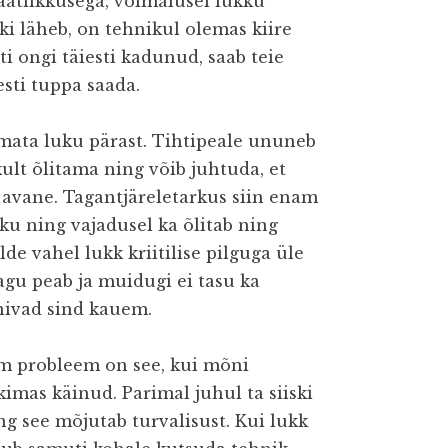
aatlikkusega, võimalusel lukku
tki läheb, on tehnikul olemas kiire
i ongi täiesti kadunud, saab teie
esti tuppa saada.
mata luku pärast. Tihtipeale ununeb
ult õlitama ning võib juhtuda, et
i avane. Tagantjäreletarkus siin enam
uku ning vajadusel ka õlitab ning
lde vahel lukk kriitilise pilguga üle
nagu peab ja muidugi ei tasu ka
nivad sind kauem.
m probleem on see, kui mõni
imas käinud. Parimal juhul ta siiski
ning see mõjutab turvalisust. Kui lukk