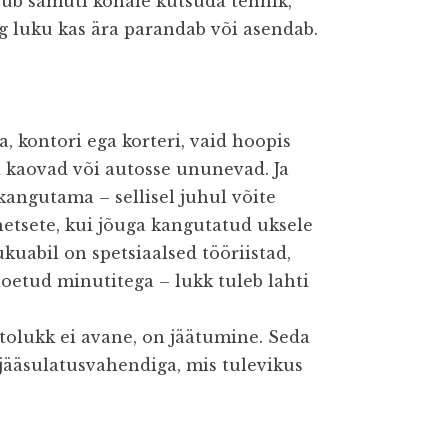
asub samuti kohale kutsuda tehnik,
ing luku kas ära parandab või asendab.
, kontori ega korteri, vaid hoopis
d kaovad või autosse ununevad. Ja
 kangutama – sellisel juhul võite
etsete, kui jõuga kangutatud uksele
kuabil on spetsiaalsed tööriistad,
oetud minutitega – lukk tuleb lahti
tolukk ei avane, on jäätumine. Seda
jääsulatusvahendiga, mis tulevikus