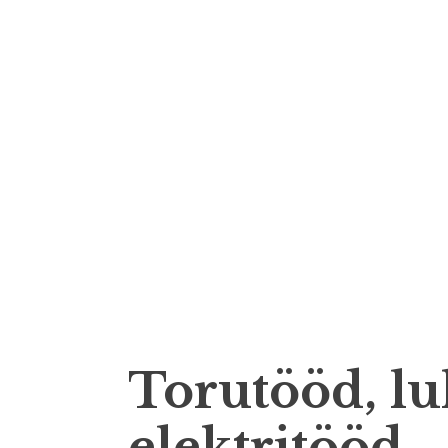
Skip
to
content
Torutööd, lu
elektritööd