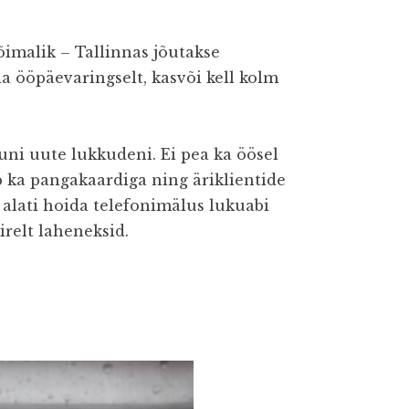
võimalik – Tallinnas jõutakse
a ööpäevaringselt, kasvõi kell kolm
kuni uute lukkudeni. Ei pea ka öösel
 ka pangakaardiga ning äriklientide
alati hoida telefonimälus lukuabi
iirelt laheneksid.