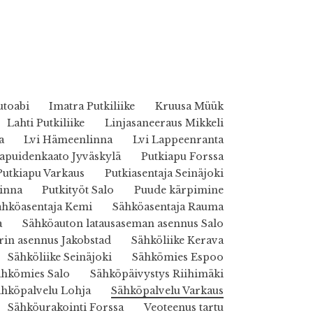
utoabi
Imatra Putkiliike
Kruusa Müük
Lahti Putkiliike
Linjasaneeraus Mikkeli
a
Lvi Hämeenlinna
Lvi Lappeenranta
puidenkaato Jyväskylä
Putkiapu Forssa
Putkiapu Varkaus
Putkiasentaja Seinäjoki
inna
Putkityöt Salo
Puude kärpimine
ähköasentaja Kemi
Sähköasentaja Rauma
a
Sähköauton latausaseman asennus Salo
rin asennus Jakobstad
Sähköliike Kerava
Sähköliike Seinäjoki
Sähkömies Espoo
ähkömies Salo
Sähköpäivystys Riihimäki
ähköpalvelu Lohja
Sähköpalvelu Varkaus
Sähköurakointi Forssa
Veoteenus tartu