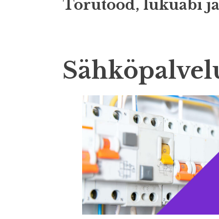
Torutööd, lukuabi ja
Sähköpalvel