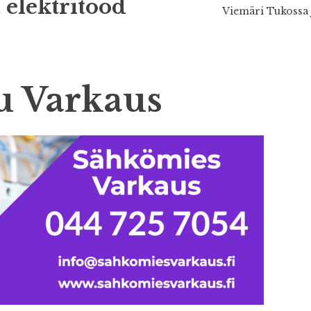
 elektritööd
Viemäri Tukossa 
u Varkaus