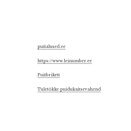
puitalused.ee
https://www.leinumber.ee
Puitbrikett
Tuletõkke puidukaitsevahend