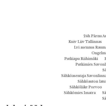
24h Pärnu A
Kuiv Liiv Tallinnas
Lvi asennus Raum
Ongelma
Putkiapu Riihimäki
Putkimies Savonl
S
Sähköasentaja Savonlinn
Sähköauton latu
Sähköliike Porvoo
Sähkömies Imatra
S
S