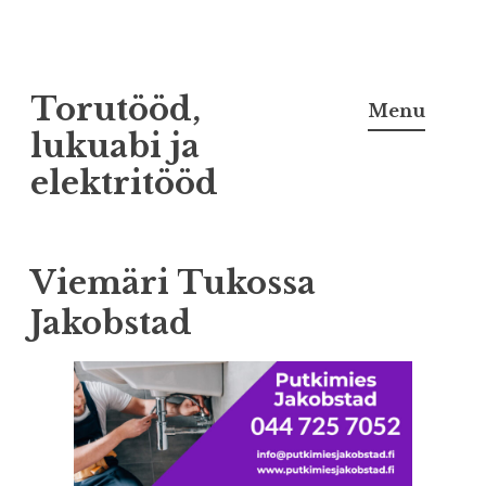
Skip
Torutööd,
to
Menu
content
lukuabi ja
elektritööd
Viemäri Tukossa
Jakobstad